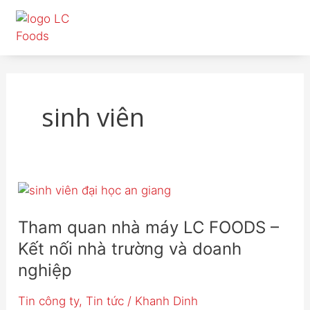
Nhảy
tới
nội
dung
sinh viên
Tham
quan
nhà
Tham quan nhà máy LC FOODS –
máy
Kết nối nhà trường và doanh
LC
nghiệp
FOODS
–
Tin công ty
,
Tin tức
/
Khanh Dinh