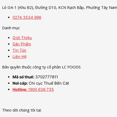
Lô G4-1 (Khu B2), Đường D10, KCN Rạch Bắp, Phường Tây Nam,
0274 3534 996
Danh mục
Giới Thiệu
Sản Phẩm
Tin Tức
Liên Hệ
Bản quyền thuộc công ty cổ phần LC FOODS
Mã số thuế:
3702777811
Nơi cấp:
Chi cục Thuế Bến Cát
Hotline:
1900 636 735
Theo dõi chúng tôi tại: