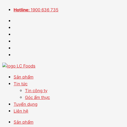
Nhảy
Tham
Bắt
Bắt
Bắt
Bắt
tới
Hotline:
quan
buộc
buộc
1900 636 735
buộc
buộc
nội
nhà
dung
máy
LC
FOODS
–
Kết
nối
nhà
trường
Sản phẩm
và
Tin tức
doanh
Tin công ty
nghiệp
Góc ẩm thực
Tuyển dụng
Liên hệ
Sản phẩm