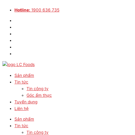
Bắt
Bắt
Bắt
Bắt
Nhảy
buộc
buộc
buộc
buộc
tới
Hotline:
1900 636 735
nội
dung
Sản phẩm
Tin tức
Tin công ty
Góc ẩm thực
Tuyển dụng
Liên hệ
Sản phẩm
Tin tức
Tin công ty