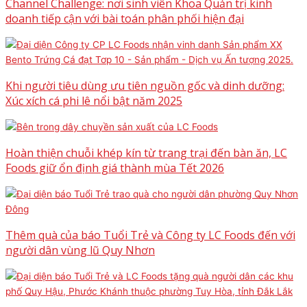
Channel Challenge: nơi sinh viên Khoa Quản trị kinh
doanh tiếp cận với bài toán phân phối hiện đại
Khi người tiêu dùng ưu tiên nguồn gốc và dinh dưỡng:
Xúc xích cá phi lê nổi bật năm 2025
Hoàn thiện chuỗi khép kín từ trang trại đến bàn ăn, LC
Foods giữ ổn định giá thành mùa Tết 2026
Thêm quà của báo Tuổi Trẻ và Công ty LC Foods đến với
người dân vùng lũ Quy Nhơn