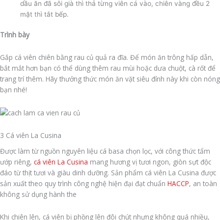
dầu ăn đã sôi già thì thả từng viên cá vào, chiên vàng đều 2
mặt thì tắt bếp.
Trình bày
Gắp cá viên chiên bằng rau củ quả ra đĩa. Để món ăn trông hấp dẫn,
bắt mắt hơn bạn có thể dùng thêm rau mùi hoặc dưa chuột, cà rốt để
trang trí thêm. Hãy thưởng thức món ăn vặt siêu đỉnh này khi còn nóng
bạn nhé!
3 Cá viên La Cusina
Được làm từ nguồn nguyên liệu cá basa chọn lọc, với công thức tẩm
ướp riêng,
cá viên La Cusina
mang hương vị tươi ngon, giòn sựt độc
đáo từ thịt tươi và giàu dinh dưỡng. Sản phẩm cá viên La Cusina được
sản xuất theo quy trình công nghệ hiện đại đạt chuẩn
HACCP
, an toàn
không sử dụng hành the
Khi chiên lên, cá viên bị phồng lên đôi chút nhưng không quá nhiều,