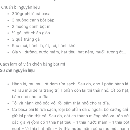
Chuẩn bị nguyên liệu
300gr phi lê cá basa
3 muỗng canh bột bắp
2 muỗng canh bột mì
½ gói bột chiên giòn
3 quả trứng gà
Rau mùi, hành lá, ớt, tỏi, hành khô
Gia vị: đường, nước mắm, hạt tiêu, hạt nêm, muối, tương ớt…
Cách làm cá viên chiên bằng bột mì
Sơ chế nguyên liệu
Hành lá, rau mùi, ớt đem rửa sạch. Sau đó, cho 1 phần hành lá
và rau mùi để ra trang trí, 1 phần còn lại thì thái nhỏ. Ớt bỏ hạt,
băm nhỏ cho ra đĩa.
Tỏi và hành khô bóc vỏ, rồi băm thật nhỏ cho ra đĩa.
Cá basa phi lê rửa sạch, loại bỏ phần da ở ngoài, bỏ xương chỉ
giữ lại phần thịt cá. Sau đó, cắt cá thành miếng nhỏ và ướp với
các gia vị gồm có 1 thìa hạt tiêu + 1 thìa nước mắm + 1 thìa bột
ngọt + ½ thìa hạt nêm + ½ thìa nước mắm cùng rau mùi, hành