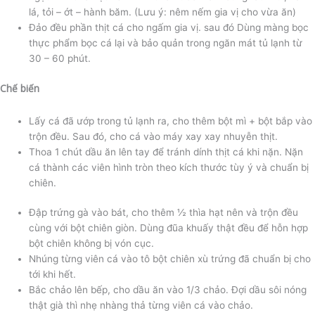
lá, tỏi – ớt – hành băm. (Lưu ý: nêm nếm gia vị cho vừa ăn)
Đảo đều phần thịt cá cho ngấm gia vị. sau đó Dùng màng bọc
thực phẩm bọc cá lại và bảo quản trong ngăn mát tủ lạnh từ
30 – 60 phút.
Chế biến
Lấy cá đã ướp trong tủ lạnh ra, cho thêm bột mì + bột bắp vào
trộn đều. Sau đó, cho cá vào máy xay xay nhuyễn thịt.
Thoa 1 chút dầu ăn lên tay để tránh dính thịt cá khi nặn. Nặn
cá thành các viên hình tròn theo kích thước tùy ý và chuẩn bị
chiên.
Đập trứng gà vào bát, cho thêm ½ thìa hạt nên và trộn đều
cùng với bột chiên giòn. Dùng đũa khuấy thật đều để hỗn hợp
bột chiên không bị vón cục.
Nhúng từng viên cá vào tô bột chiên xù trứng đã chuẩn bị cho
tới khi hết.
Bắc chảo lên bếp, cho dầu ăn vào 1/3 chảo. Đợi dầu sôi nóng
thật già thì nhẹ nhàng thả từng viên cá vào chảo.