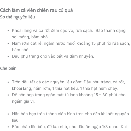
Cách làm cá viên chiên rau củ quả
Sơ chế nguyên liệu
Khoai lang và cà rốt đem cạo vỏ, rửa sạch. Bào thành dạng
sợi mỏng, băm nhỏ.
Nấm rơm cắt rễ, ngâm nước muối khoảng 15 phút rồi rửa sạch,
băm nhỏ.
Đậu phụ trắng cho vào bát và dầm nhuyễn.
Chế biến
Trộn đều tất cả các nguyên liệu gồm: Đậu phụ trắng, cà rốt,
khoai lang, nấm rơm, 1 thìa hạt tiêu, 1 thìa hạt nêm chay.
Để hỗn hợp trong ngăn mát tủ lạnh khoảng 15 – 30 phút cho
ngấm gia vị.
Nặn hỗn hợp trên thành viên hình tròn cho đến khi hết nguyên
liệu.
Bắc chảo lên bếp, để lửa nhỏ, cho dầu ăn ngập 1/3 chảo. Khi