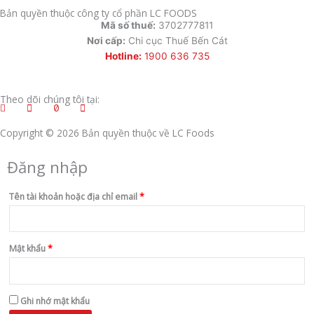
Bản quyền thuộc công ty cổ phần LC FOODS
Mã số thuế:
3702777811
Nơi cấp:
Chi cục Thuế Bến Cát
Hotline:
1900 636 735
Theo dõi chúng tôi tại:
Copyright © 2026 Bản quyền thuộc về LC Foods
Đăng nhập
Bắt
Bắt
Bắt
Bắt
buộc
buộc
buộc
buộc
Tên tài khoản hoặc địa chỉ email
*
Mật khẩu
*
Ghi nhớ mật khẩu