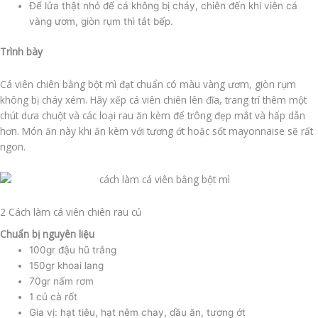
Để lửa thật nhỏ để cá không bị cháy, chiên đến khi viên cá
vàng ươm, giòn rụm thì tắt bếp.
Trình bày
Cá viên chiên bằng bột mì đạt chuẩn có màu vàng ươm, giòn rụm
không bị cháy xém. Hãy xếp cá viên chiên lên đĩa, trang trí thêm một
chút dưa chuột và các loại rau ăn kèm để trông đẹp mắt và hấp dẫn
hơn. Món ăn này khi ăn kèm với tương ớt hoặc sốt mayonnaise sẽ rất
ngon.
2 Cách làm cá viên chiên rau củ
Chuẩn bị nguyên liệu
100gr đậu hũ trắng
150gr khoai lang
70gr nấm rơm
1 củ cà rốt
Gia vị: hạt tiêu, hạt nêm chay, dầu ăn, tương ớt