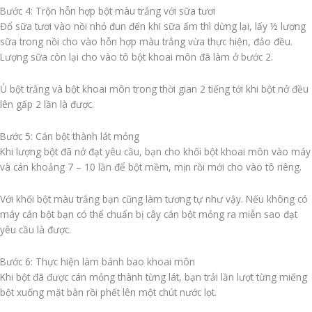
Bước 4: Trộn hỗn hợp bột màu trắng với sữa tươi
Đổ sữa tươi vào nồi nhỏ đun đến khi sữa ấm thì dừng lại, lấy ½ lượng
sữa trong nồi cho vào hỗn hợp màu trắng vừa thực hiện, đảo đều.
Lượng sữa còn lại cho vào tô bột khoai môn đã làm ở bước 2.
Ủ bột trắng và bột khoai môn trong thời gian 2 tiếng tới khi bột nở đều
lên gấp 2 lần là được.
Bước 5: Cán bột thành lát mỏng
Khi lượng bột đã nở đạt yêu cầu, bạn cho khối bột khoai môn vào máy
và cán khoảng 7 – 10 lần để bột mềm, mịn rồi mới cho vào tô riêng.
Với khối bột màu trắng bạn cũng làm tương tự như vậy. Nếu không có
máy cán bột bạn có thể chuẩn bị cây cán bột mỏng ra miễn sao đạt
yêu cầu là được.
Bước 6: Thực hiện làm bánh bao khoai môn
Khi bột đã được cán mỏng thành từng lát, bạn trải lần lượt từng miếng
bột xuống mặt bàn rồi phết lên một chút nước lọt.