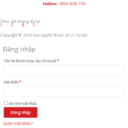
Hotline:
1900 636 735
Theo dõi chúng tôi tại:
Copyright © 2026 Bản quyền thuộc về LC Foods
Đăng nhập
Bắt
Bắt
Bắt
Bắt
buộc
buộc
buộc
buộc
Tên tài khoản hoặc địa chỉ email
*
Mật khẩu
*
Ghi nhớ mật khẩu
Đăng nhập
Quên mật khẩu?