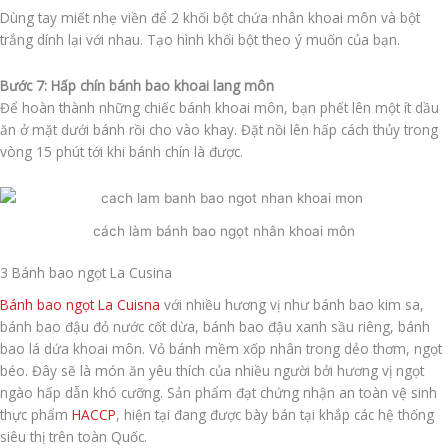
Dùng tay miết nhẹ viền để 2 khối bột chứa nhân khoai môn và bột
trắng dính lại với nhau. Tạo hình khối bột theo ý muốn của bạn.
Bước 7: Hấp chín bánh bao khoai lang môn
Để hoàn thành những chiếc bánh khoai môn, bạn phết lên một ít dầu
ăn ở mặt dưới bánh rồi cho vào khay. Đặt nồi lên hấp cách thủy trong
vòng 15 phút tới khi bánh chín là được.
cách làm bánh bao ngọt nhân khoai môn
3 Bánh bao ngọt La Cusina
Bánh bao ngọt La Cuisna
với nhiều hương vị như bánh bao kim sa,
bánh bao đậu đỏ nước cốt dừa, bánh bao đậu xanh sầu riêng, bánh
bao lá dứa khoai môn. Vỏ bánh mềm xốp nhân trong dẻo thơm, ngọt
béo. Đây sẽ là món ăn yêu thích của nhiều người bởi hương vị ngọt
ngào hấp dẫn khó cưỡng. Sản phẩm đạt chứng nhận an toàn vệ sinh
thực phẩm
HACCP
, hiện tại đang được bày bán tại khắp các hệ thống
siêu thị trên toàn Quốc.