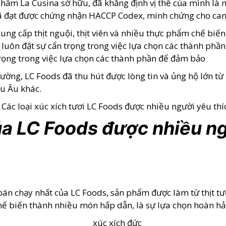
ẩm La Cusina sở hữu, đã khẳng định vị thế của mình là 
ã đạt được chứng nhận HACCP Codex, minh chứng cho cam 
ng cấp thịt nguội, thịt viên và nhiều thực phẩm chế biến
ọ luôn đặt sự cẩn trọng trong việc lựa chọn các thành ph
trọng trong việc lựa chọn các thành phần để đảm bảo
rường, LC Foods đã thu hút được lòng tin và ủng hộ lớn t
âu Âu khác.
ủa LC Foods được nhiều ng
bán chạy nhất của LC Foods, sản phẩm được làm từ thịt tư
hế biến thành nhiều món hấp dẫn, là sự lựa chọn hoàn hả