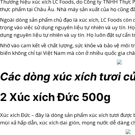
Thương hiệu xúc xích LC Foods, do Công ty TNHH Thực Ph
thực phẩm tại Châu Âu. Nhà máy sản xuất của họ cũng đ
Ngoài dòng sản phẩm chủ đạo là xúc xích, LC Foods còn cu
trọng vào việc sử dụng nguyên liệu tự nhiên và uy tín. H
dụng nguyên liệu tự nhiên và uy tín. Họ luôn đặt sự cẩn 
Nhờ vào cam kết về chất lượng, sức khỏe và bảo vệ môi t
biến không chỉ tại Việt Nam mà còn ở nhiều quốc gia ch
Các dòng xúc xích tươi c
2 Xúc xích Đức 500g
Xúc xích Đức – đây là dòng sản phẩm xúc xích tươi được 
mùi xả hấp dẫn, xúc xích dai giòn, mọng nước dễ dàng c