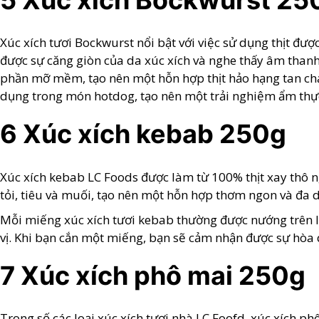
5 Xúc xích Bockwurst 25
Xúc xích tươi Bockwurst nổi bật với việc sử dụng thịt đượ
được sự căng giòn của da xúc xích và nghe thấy âm thanh 
phần mỡ mềm, tạo nên một hỗn hợp thịt hảo hạng tan chả
dụng trong món hotdog, tạo nên một trải nghiệm ẩm thự
6 Xúc xích kebab 250g
Xúc xích kebab LC Foods được làm từ 100% thịt xay thô ng
tỏi, tiêu và muối, tạo nên một hỗn hợp thơm ngon và đa 
Mỗi miếng xúc xích tươi kebab thường được nướng trên l
vị. Khi bạn cắn một miếng, bạn sẽ cảm nhận được sự hòa qu
7 Xúc xích phô mai 250g
Trong số các loại xúc xích tươi nhà LC Foofd, xúc xích p