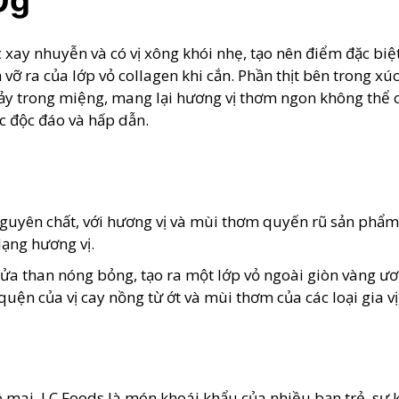
0g
c xay nhuyễn và có vị xông khói nhẹ, tạo nên điểm đặc biệ
vỡ ra của lớp vỏ collagen khi cắn. Phần thịt bên trong xú
y trong miệng, mang lại hương vị thơm ngon không thể cư
c độc đáo và hấp dẫn.
uyên chất, với hương vị và mùi thơm quyến rũ sản phẩm, đ
dạng hương vị.
ửa than nóng bỏng, tạo ra một lớp vỏ ngoài giòn vàng ư
ện của vị cay nồng từ ớt và mùi thơm của các loại gia vị,
hô mai LC Foods là món khoái khẩu của nhiều bạn trẻ, sự 