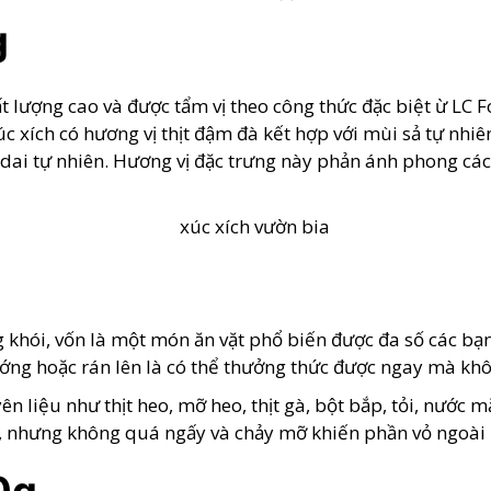
g
ất lượng cao và được tẩm vị theo công thức đặc biệt ừ LC
 xích có hương vị thịt đậm đà kết hợp với mùi sả tự nhiê
 dai tự nhiên. Hương vị đặc trưng này phản ánh phong các
g khói, vốn là một món ăn vặt phổ biến được đa số các bạ
nướng hoặc rán lên là có thể thưởng thức được ngay mà kh
ên liệu như thịt heo, mỡ heo, thịt gà, bột bắp, tỏi, nước
khô, nhưng không quá ngấy và chảy mỡ khiến phần vỏ ngoài