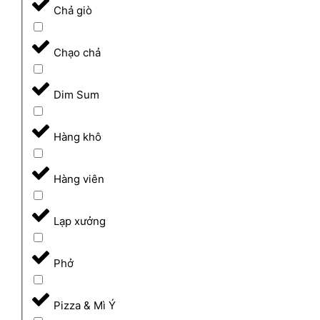
Chả giò
Chạo chả
Dim Sum
Hàng khô
Hàng viên
Lạp xưởng
Phở
Pizza & Mì Ý