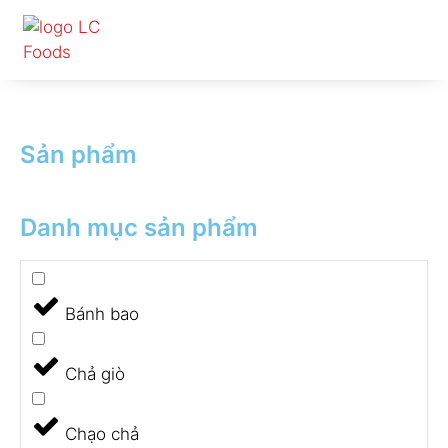
Nhảy
tới
nội
dung
Sản phẩm
Danh mục sản phẩm
Bánh bao
Chả giò
Chạo chả