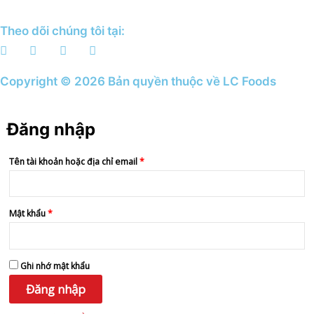
Theo dõi chúng tôi tại:
Copyright © 2026 Bản quyền thuộc về LC Foods
Đăng nhập
Bắt
Bắt
Bắt
Bắt
buộc
buộc
buộc
buộc
Tên tài khoản hoặc địa chỉ email
*
Mật khẩu
*
Ghi nhớ mật khẩu
Đăng nhập