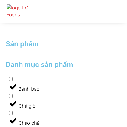
Nhảy
tới
nội
dung
Sản phẩm
Danh mục sản phẩm
Bánh bao
Chả giò
Chạo chả