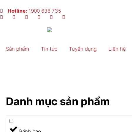
Nhảy
tới
Hotline:
1900 636 735
nội
dung
Sản phẩm
Tin tức
Tuyển dụng
Liên hệ
Danh mục sản phẩm
Bánh bao