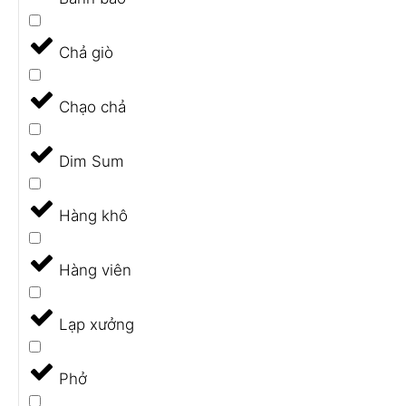
Chả giò
Chạo chả
Dim Sum
Hàng khô
Hàng viên
Lạp xưởng
Phở