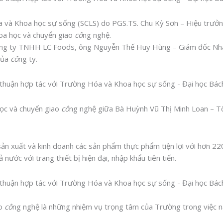
 và Khoa học sự sống (SCLS) do PGS.TS. Chu Kỳ Sơn – Hiệu trưởng
hoa học và chuyển giao
cô
ng nghệ.
ng ty TNHH LC Foods, ông Nguyễn Thế Huy Hùng – Giám đốc Nhà 
của
cô
ng ty.
học và chuyển giao
cô
ng nghệ giữa Bà Huỳnh Vũ Thị Minh Loan – 
ản xuất và kinh doanh các sản phẩm thực phẩm tiện lợi với hơn 2
ớc với trang thiết bị hiện đại, nhập khẩu tiên tiến.
ao
cô
ng nghệ là những nhiệm vụ trọng tâm của Trường trong việc n