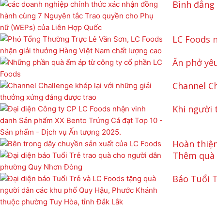
Bình đẳng 
LC Foods n
Ăn phở yê
Channel Ch
Khi người 
Hoàn thiện
Thêm quà c
Báo Tuổi T