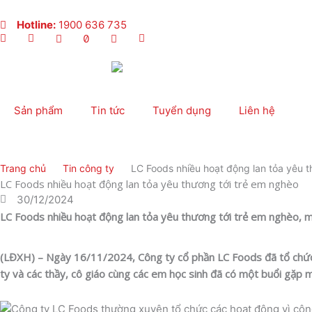
Nhảy
tới
Hotline:
1900 636 735
nội
dung
Sản phẩm
Tin tức
Tuyển dụng
Liên hệ
Trang chủ
Tin công ty
LC Foods nhiều hoạt động lan tỏa yêu t
LC Foods nhiều hoạt động lan tỏa yêu thương tới trẻ em nghèo
30/12/2024
LC Foods nhiều hoạt động lan tỏa yêu thương tới trẻ em nghèo, m
(LĐXH) – Ngày 16/11/2024, Công ty cổ phần LC Foods đã tổ chức t
ty và các thầy, cô giáo cùng các em học sinh đã có một buổi gặp 