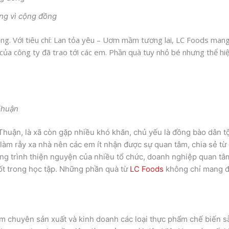
ng vì cộng đồng
g. Với tiêu chí: Lan tỏa yêu – Uơm mầm tương lai, LC Foods mang 
ủa công ty đã trao tới các em. Phần quà tuy nhỏ bé nhưng thể hiệ
Thuận
uận, là xã còn gặp nhiều khó khăn, chủ yếu là đồng bào dân tộ
 làm rẫy xa nhà nên các em ít nhận được sự quan tâm, chia sẻ từ 
ng trình thiện nguyện của nhiều tổ chức, doanh nghiệp quan tâm,
tốt trong học tập. Những phần quà từ
LC Foods
không chỉ mang đ
m chuyên sản xuất và kinh doanh các loại thực phẩm chế biến 