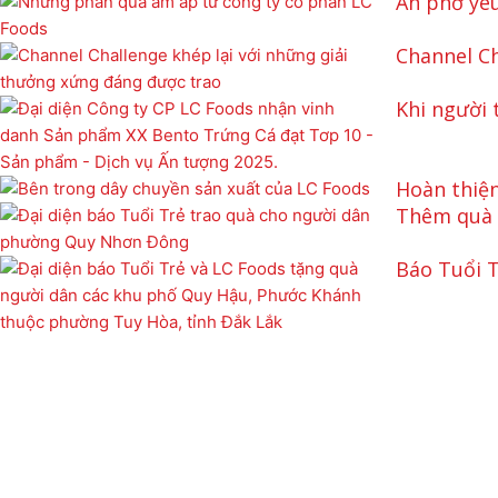
Ăn phở yê
Channel Ch
Khi người 
Hoàn thiện
Thêm quà c
Báo Tuổi T