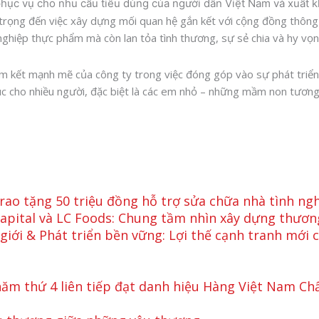
phục vụ cho nhu cầu tiêu dùng của người dân Việt Nam và xuất kh
trọng đến việc xây dựng mối quan hệ gắn kết với cộng đồng thông
ghiệp thực phẩm mà còn lan tỏa tình thương, sự sẻ chia và hy vọn
am kết mạnh mẽ của công ty trong việc đóng góp vào sự phát triển
úc cho nhiều người, đặc biệt là các em nhỏ – những mầm non tương 
rao tặng 50 triệu đồng hỗ trợ sửa chữa nhà tình ng
Capital và LC Foods: Chung tầm nhìn xây dựng thươn
giới & Phát triển bền vững: Lợi thế cạnh tranh mới
ăm thứ 4 liên tiếp đạt danh hiệu Hàng Việt Nam Ch