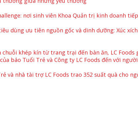
u thương giữa những yêu thương
allenge: nơi sinh viên Khoa Quản trị kinh doanh tiếp
tiêu dùng ưu tiên nguồn gốc và dinh dưỡng: Xúc xích
 chuỗi khép kín từ trang trại đến bàn ăn, LC Foods
ủa báo Tuổi Trẻ và Công ty LC Foods đến với ngườ
rẻ và nhà tài trợ LC Foods trao 352 suất quà cho ng