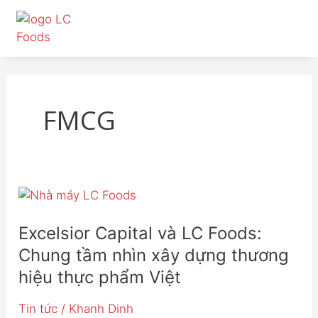
Nhảy
tới
nội
dung
FMCG
Excelsior
Capital
và
Excelsior Capital và LC Foods:
LC
Chung tầm nhìn xây dựng thương
Foods:
hiệu thực phẩm Việt
Chung
tầm
Tin tức
/
Khanh Dinh