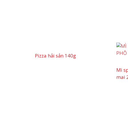
Pizza hải sản 140g
Mì s
mai 