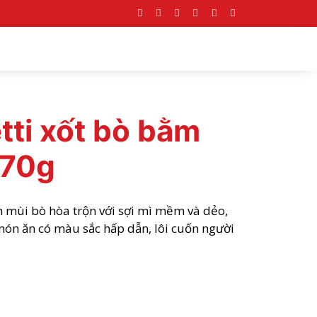
tti xốt bò bằm
270g
ơm mùi bò hòa trộn với sợi mì mềm và dẻo,
 món ăn có màu sắc hấp dẫn, lôi cuốn người