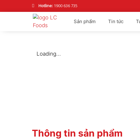
Nhảy
Hotline:
1900 636 735
tới
nội
Sản phẩm
Tin tức
T
dung
Loading...
Thông tin sản phẩm