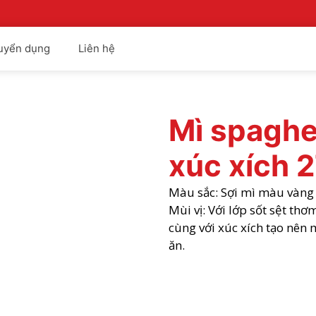
uyển dụng
Liên hệ
Mì spaghe
xúc xích 
Màu sắc: Sợi mì màu vàng
Mùi vị: Với lớp sốt sệt th
cùng với xúc xích tạo nên
ăn.