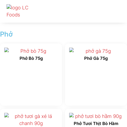
Nhảy
tới
nội
dung
Phở
Phở Bò 75g
Phở Gà 75g
Phở Tươi Thịt Bò Hầm